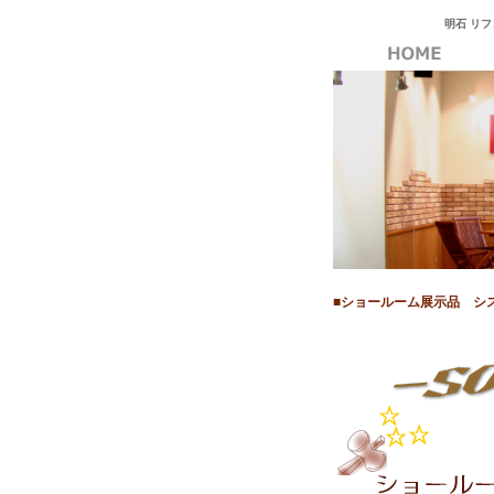
明石 リ
■ショールーム展示品 シ