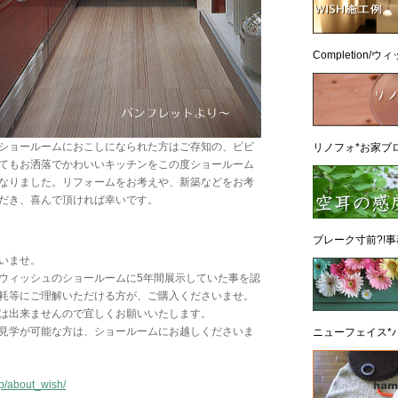
Completion
ショールームにおこしになられた方はご存知の、ビビ
リノフォ*お家ブ
てもお洒落でかわいいキッチンをこの度ショールーム
なりました。リフォームをお考えや、新築などをお考
だき、喜んで頂ければ幸いです。
ブレーク寸前?!事
いませ。
ウィッシュのショールームに5年間展示していた事を認
耗等にご理解いただける方が、ご購入くださいませ。
は出来ませんので宜しくお願いいたします。
見学が可能な方は、ショールームにお越しくださいま
ニューフェイス*ハ
jp/about_wish/