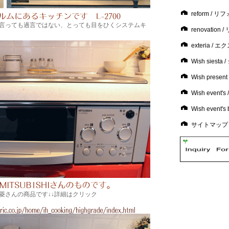
reform / 
言っても過言ではない、とっても目をひくシステムキ
renovatio
exteria / 
Wish siest
Wish prese
Wish even
Wish event
サイトマップ
菱さんの商品です↓↓詳細はクリック