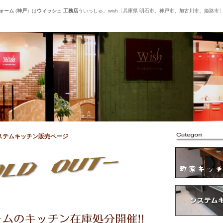
フォーム
(
神戸
）は
ウィッシュ
工務店
ういっしゅ、wish〔兵庫県 明石市、神戸市、加古川市、姫路市
ステムキッチン販売ページ