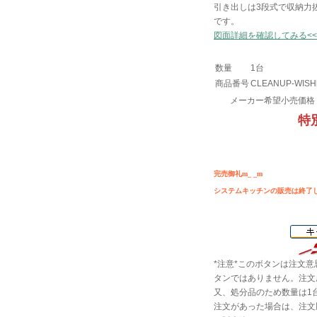
引き出しは3段式で収納力
です。
図面詳細を確認してみる<<
数量
1台
商品番号
CLEANUP-WISHk
メーカー希望小売価格
特
完売御礼m_ _m
システムキッチンの販売は終了
*注意*このボタンは注文
タンではありません。注文
又、処分品のため数量は1
注文があった場合は、注文