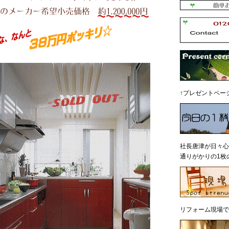
ィ旧型 フロアコンテナ I型間口2700】
品限り）カラー ラディアレッド
型番MITSUBISHI CS-G32038DS
↑プレゼントペー
社長唐津が日々心
通りがかりの1枚
リフォーム現場で