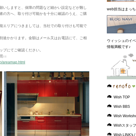
願いしますと、保障の問題など細かい設定などが難し
web担当はまっちB
者の方へ、取り付け可能かを十分に確認のうえ、ご購
能エリアにつきましては、当社での取り付けも可能で
別途かかります。金額はメール又はお電話にて、ご相
ウィッシュのイベ
情報満載です♪
ップにてご確認ください。
↓↓
jp/areamap.html
Wish TOP
Wish BBS
Wish Worksh
Wishスタッ
Wish LINK'