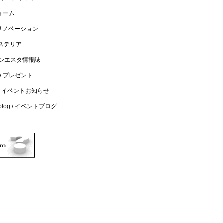
リフォーム
n / リノベーション
エクステリア
a / シエスタ情報誌
nt / プレゼント
t's / イベントお知らせ
's blog / イベントブログ