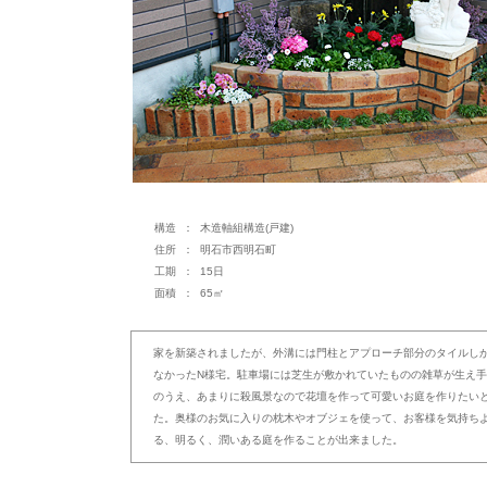
構造 ： 木造軸組構造(戸建)
住所 ： 明石市西明石町
工期 ： 15日
面積 ： 65㎡
家を新築されましたが、外溝には門柱とアプローチ部分のタイルし
なかったN様宅。駐車場には芝生が敷かれていたものの雑草が生え
のうえ、あまりに殺風景なので花壇を作って可愛いお庭を作りたい
た。奥様のお気に入りの枕木やオブジェを使って、お客様を気持ち
る、明るく、潤いある庭を作ることが出来ました。