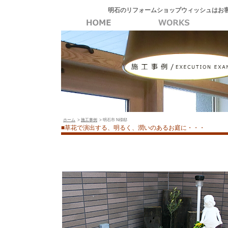
明石のリフォームショップウィッシュはお
ホーム
>
施工事例
> 明石市 N様邸
■草花で演出する、明るく、潤いのあるお庭に・・・