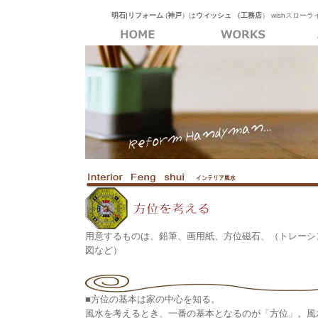
明石|リフォーム
(
神戸
）は
ウィッシュ
（工務店
） wishスロー
用意するものは、鉛筆、画用紙、方位磁石、（トレーシ
図など）
■方位の基本は家の中心を知る。
風水を考えるとき、一番の基本となるのが「方位」。風