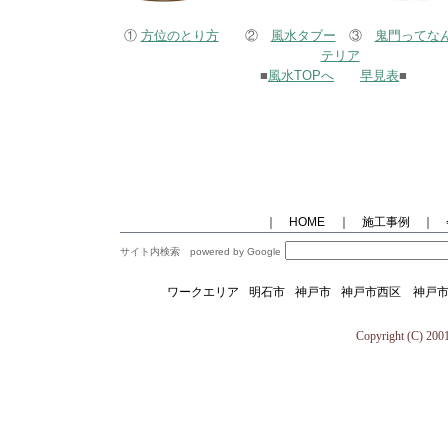
①
方位のとり方
②
風水タブー
③
鬼門ってな
テリア
■
風水TOPへ
早見表
■
｜ HOME
｜ 施工事例
｜
サイト内検索 powered by Google
ワークエリア
明石市
神戸市
神戸市西区
神戸
Copyright (C) 2001