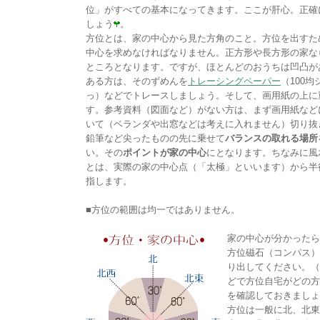
位」がすべての基本になってきます。ここが肝心。正確
しょう
。
方位とは、家の中心から見た方角のこと。方位を出すた
中心を求めなければなりません。正方形や長方形の家な
ところとなります。ですが、ほとんどのおうちは凹凸が
ある方は、そのずめんを
トレーシングペーパー
（100
っ）などでトレースしましょう。そして、画用紙の上に
す。参考資料（図面など）がない方は、まず画用紙など
いて（ベランダや出窓などは考えに入れません）切り
鉛筆など尖ったものの先に乗せて
バランスの取れる場所
い。その
ポイントが家の中心
にとなります。ちなみに風
とは、実際の家の中心点（「太極」といいます）から半
指します。
■方位の範囲は均一ではありません。
家の中心が分かったら
方位磁石（コンパス）
り出してください。（
どで方位自宅がどの方
を確認しておきましょ
方位は一般に北、北東