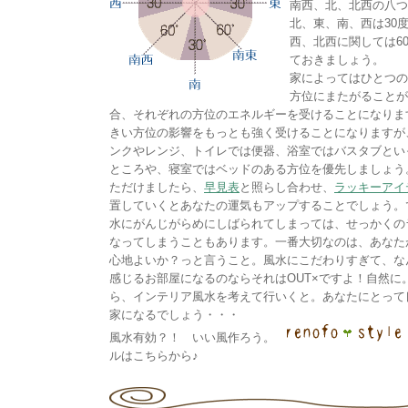
南西、北、北西の八つ
北、東、南、西は30
西、北西に関しては6
ておきましょう。
家によってはひとつの
方位にまたがることが
合、それぞれの方位のエネルギーを受けることになりま
きい方位の影響をもっとも強く受けることになりますが
ンクやレンジ、トイレでは便器、浴室ではバスタブとい
ところや、寝室ではベッドのある方位を優先しましょう
ただけましたら、
早見表
と照らし合わせ、
ラッキーアイ
置していくとあなたの運気もアップすることでしょう。
水にがんじがらめにしばられてしまっては、せっかくの
なってしまうこともあります。一番大切なのは、あなた
心地よいか？っと言うこと。風水にこだわりすぎて、な
感じるお部屋になるのならそれはOUT×ですよ！自然に
ら、インテリア風水を考えて行いくと。あなたにとって
家になるでしょう・・・
風水有効？！ いい風作ろう。
ルはこちらから♪